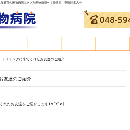
玉県深谷市の動物病院はあざみ動物病院へ｜経験者・獣医師求人中
病院案内
トリミング
お知らせ
病院概要
26 トリミングに来てくれたお友達のご紹介
たお友達のご紹介
くれたお友達をご紹介します
(
∩
´
∀
`
∩
)