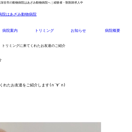
玉県深谷市の動物病院はあざみ動物病院へ｜経験者・獣医師求人中
病院案内
トリミング
お知らせ
病院概要
/8 トリミングに来てくれたお友達のご紹介
介
くれたお友達をご紹介します
(
∩
´
∀
`
∩
)