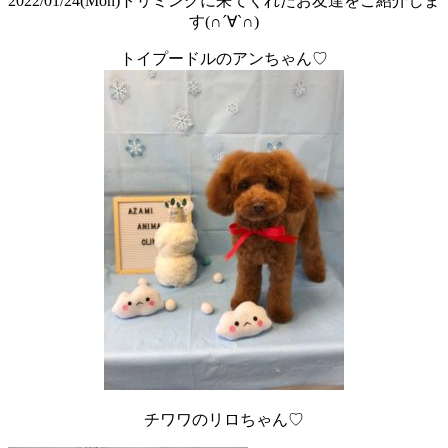
2022/01/24(Mon)
トリミングに来てくれたお友達をご紹介しま
す
(
∩
´
∀
`
∩
)
トイプードルのアンちゃん♡
チワワのリロちゃん♡