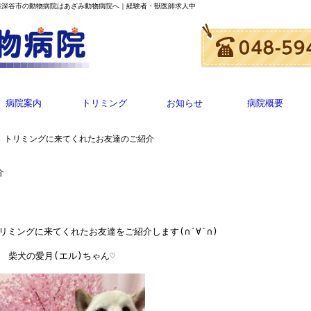
玉県深谷市の動物病院はあざみ動物病院へ｜経験者・獣医師求人中
病院案内
トリミング
お知らせ
病院概要
21 トリミングに来てくれたお友達のご紹介
介
リミングに来てくれたお友達をご紹介します
(
∩
´
∀
`
∩
)
柴犬の愛月(エル)ちゃん♡