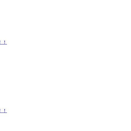
！！
！！