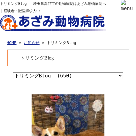
トリミングBlog | 埼玉県深谷市の動物病院はあざみ動物病院へ
｜経験者・獣医師求人中
HOME
»
お知らせ
» トリミングBlog
トリミングBlog